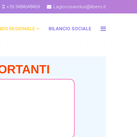
+39 3484648469
Lagiocosaonlus@libero.it
NDO REGIONALE
BILANCIO SOCIALE