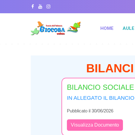
HOME
AULE