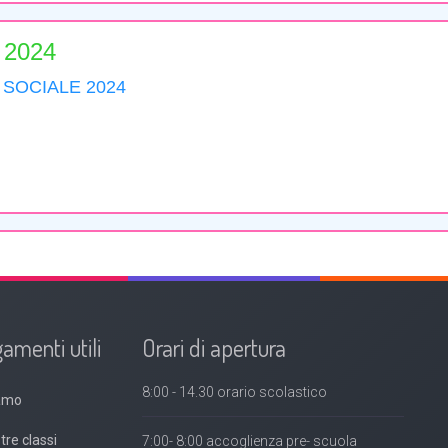
amenti utili
Orari di apertura
8:00 - 14.30 orario scolastico
iamo
tre classi
7:00- 8:00 accoglienza pre- scuola