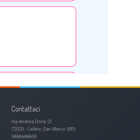
Contattaci
Via Andrea Doria 21
72020 - Cellino San Marco (BR)
3484648469